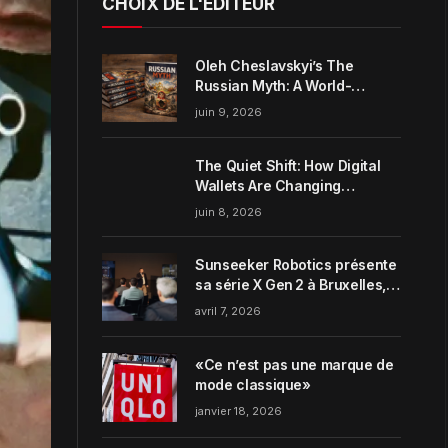
CHOIX DE L'ÉDITEUR
Oleh Cheslavskyi’s The
Russian Myth: A World-
Systems Analysis of
juin 9, 2026
Muscovite Power
The Quiet Shift: How Digital
Wallets Are Changing
Everyday Money Habits in the
juin 8, 2026
US
Sunseeker Robotics présente
sa série X Gen 2 à Bruxelles,
incarnant parfaitement le
avril 7, 2026
concept de Garden Harmony
de la marque
«Ce n’est pas une marque de
mode classique»
janvier 18, 2026