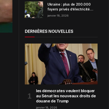
Ukraine : plus de 200.000
foyers privés d’électricité
dans la région de Zaporijjia
janvier 18, 2026
DERNIÈRES NOUVELLES
les démocrates veulent bloquer
au Sénat les nouveaux droits de
douane de Trump
janvier 18, 2026