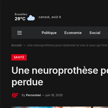
Bruxelles
samedi, août 8
29°C
Politique
Economie
Social
Accueil
»
Une neuroprothèse pour redonner la voix à ceux qui l’on
SANTÉ
Une neuroprothèse pou
perdue
By
Personnel
juin 16, 2025