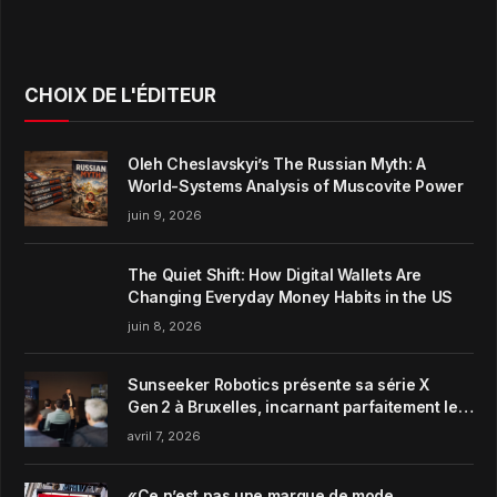
CHOIX DE L'ÉDITEUR
Oleh Cheslavskyi’s The Russian Myth: A
World-Systems Analysis of Muscovite Power
juin 9, 2026
The Quiet Shift: How Digital Wallets Are
Changing Everyday Money Habits in the US
juin 8, 2026
Sunseeker Robotics présente sa série X
Gen 2 à Bruxelles, incarnant parfaitement le
concept de Garden Harmony de la marque
avril 7, 2026
«Ce n’est pas une marque de mode