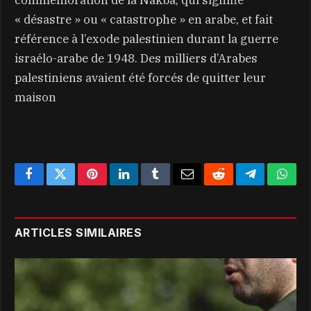
« désastre » ou « catastrophe » en arabe, et fait
référence à l’exode palestinien durant la guerre
israélo-arabe de 1948. Des milliers d’Arabes
palestiniens avaient été forcés de quitter leur
maison
Facebook
Twitter
Pinterest
LinkedIn
Tumblr
Email
Reddit
Telegram
What
ARTICLES SIMILAIRES