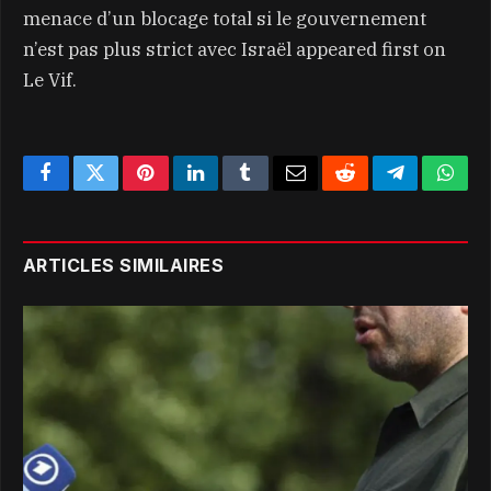
menace d’un blocage total si le gouvernement
n’est pas plus strict avec Israël appeared first on
Le Vif.
Facebook
Twitter
Pinterest
LinkedIn
Tumblr
Email
Reddit
Telegram
What
ARTICLES SIMILAIRES