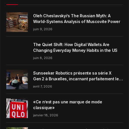
Oleh Cheslavskyi’s The Russian Myth: A
World-Systems Analysis of Muscovite Power
juin 9, 2026
The Quiet Shift: How Digital Wallets Are
Changing Everyday Money Habits in the US
juin 8, 2026
Sunseeker Robotics présente sa série X
Gen 2 à Bruxelles, incarnant parfaitement le
concept de Garden Harmony de la marque
avril 7, 2026
«Ce n’est pas une marque de mode
classique»
janvier 18, 2026