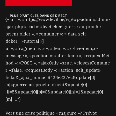
PLUS D’ARTICLES DANS CE DIRECT
{« url »: »https://www.levif.be/wp/wp-admin/admin-
ajax.php », »id »: »liveticker-guerre-au-proche-
orient-older », »container »: »[data-sclt-
ticker= »tutorial »]
ul », »fragment »: » », »item »: ».c-live-item,.c-
message », »position »: »afteritems », »requestMet
hod »: »POST », »ajaxOnly »:true, »closestContaine
r »:false, »requestBody »: »action=sclt_update-
ticks&_ajax_nonce=8424e327ec&update[0]
[s]=guerre-au-proche-orient&update[0]
[l]=5&update[0][b]=0&update[0][n]=1&update[0]
[m]=1″}
Vers une crise politique « majeure »? Prévot