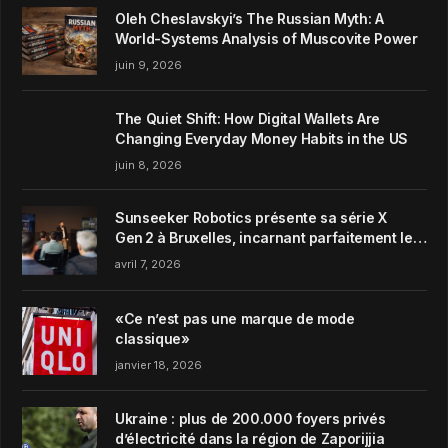
Oleh Cheslavskyi’s The Russian Myth: A
World-Systems Analysis of Muscovite Power
juin 9, 2026
The Quiet Shift: How Digital Wallets Are
Changing Everyday Money Habits in the US
juin 8, 2026
Sunseeker Robotics présente sa série X
Gen 2 à Bruxelles, incarnant parfaitement le
concept de Garden Harmony de la marque
avril 7, 2026
«Ce n’est pas une marque de mode
classique»
janvier 18, 2026
Ukraine : plus de 200.000 foyers privés
d’électricité dans la région de Zaporijjia