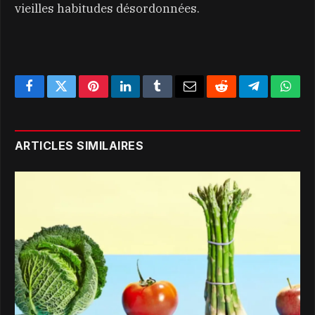
vieilles habitudes désordonnées.
Facebook
Twitter
Pinterest
LinkedIn
Tumblr
Email
Reddit
Telegram
What
ARTICLES SIMILAIRES