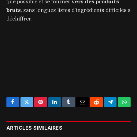
que possible et se tourner
vers des produits
bruts
, sans longues listes d’ingrédients difficiles à
déchiffrer.
Facebook
Twitter
Pinterest
LinkedIn
Tumblr
Email
Reddit
Telegram
What
ARTICLES SIMILAIRES