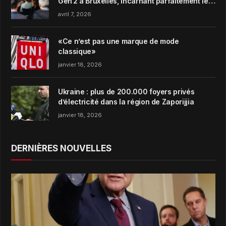
Gen 2 à Bruxelles, incarnant parfaitement le
concept de Garden Harmony de la marque
avril 7, 2026
«Ce n’est pas une marque de mode
classique»
janvier 18, 2026
Ukraine : plus de 200.000 foyers privés
d’électricité dans la région de Zaporijjia
janvier 18, 2026
DERNIÈRES NOUVELLES