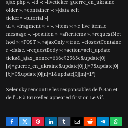
ajax.php », »id »: »liveticker-guerre_en_ukraine-
older », »container »: »[data-sclt-
ticker= »tutorial »]
ul », »fragment »: » », »item »: ».c-live-item,.c-
message », »position »: »afteritems », »requestMet
hod »: »POST », »ajaxOnly »:true, »closestContaine
r »:false, »requestBody »: »action=sclt_update-
ticks&_ajax_nonce=666c92565c&update[0]
[s]=guerre_en_ukraine&update[0][l]=7&update[0]
[b]=0&update[0][n]=1&update[0][m]=1″}
Zelensky rencontre les responsables de l’Otan et
de l’UE à Bruxelles appeared first on Le Vif.
Facebook
Twitter
Pinterest
LinkedIn
Tumblr
Email
Reddit
Telegram
What