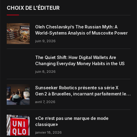
CHOIX DE L'ÉDITEUR
Oleh Cheslavskyi’s The Russian Myth: A
World-Systems Analysis of Muscovite Power
juin 9, 2026
The Quiet Shift: How Digital Wallets Are
Changing Everyday Money Habits in the US
juin 8, 2026
Sunseeker Robotics présente sa série X
Gen 2 à Bruxelles, incarnant parfaitement le
concept de Garden Harmony de la marque
avril 7, 2026
«Ce n’est pas une marque de mode
classique»
janvier 18, 2026