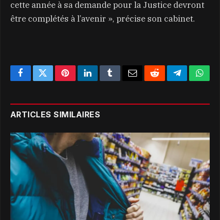
cette année à sa demande pour la Justice devront
être complétés à l’avenir », précise son cabinet.
Facebook
Twitter
Pinterest
LinkedIn
Tumblr
Email
Reddit
Telegram
What
ARTICLES SIMILAIRES