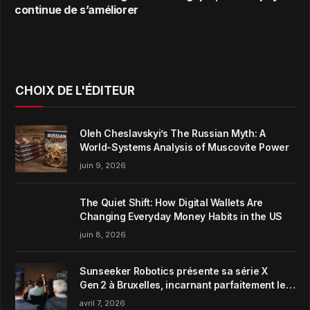
continue de s’améliorer
CHOIX DE L'ÉDITEUR
Oleh Cheslavskyi’s The Russian Myth: A
World-Systems Analysis of Muscovite Power
juin 9, 2026
The Quiet Shift: How Digital Wallets Are
Changing Everyday Money Habits in the US
juin 8, 2026
Sunseeker Robotics présente sa série X
Gen 2 à Bruxelles, incarnant parfaitement le
concept de Garden Harmony de la marque
avril 7, 2026