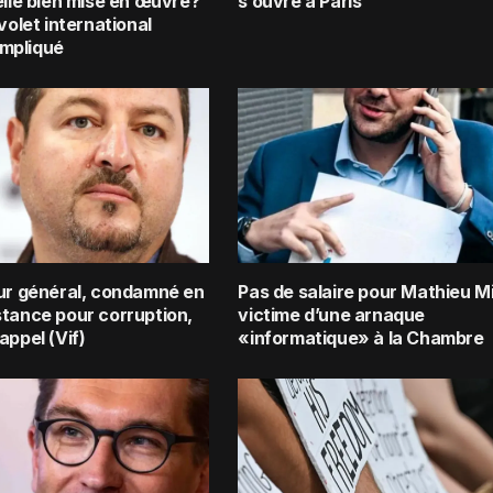
elle bien mise en œuvre?
s’ouvre à Paris
 volet international
mpliqué
eur général, condamné en
Pas de salaire pour Mathieu Mi
stance pour corruption,
victime d’une arnaque
appel (Vif)
«informatique» à la Chambre