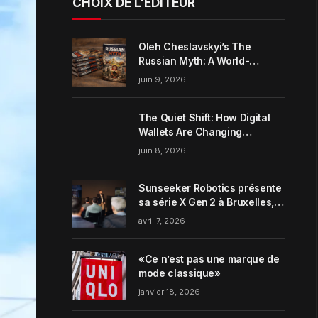
CHOIX DE L'ÉDITEUR
Oleh Cheslavskyi’s The
Russian Myth: A World-
Systems Analysis of
juin 9, 2026
Muscovite Power
The Quiet Shift: How Digital
Wallets Are Changing
Everyday Money Habits in the
juin 8, 2026
US
Sunseeker Robotics présente
sa série X Gen 2 à Bruxelles,
incarnant parfaitement le
avril 7, 2026
concept de Garden Harmony
de la marque
«Ce n’est pas une marque de
mode classique»
janvier 18, 2026