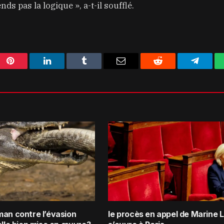
nds pas la logique », a-t-il soufflé.
Pinterest
LinkedIn
Tumblr
Email
Reddit
Telegra
man contre l’évasion
le procès en appel de Marine 