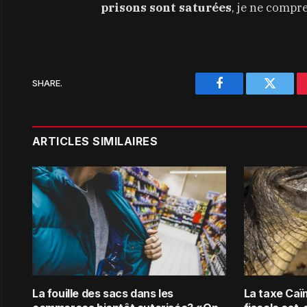
prisons sont saturées
, je ne compre
SHARE.
Facebook
Twitter
ARTICLES SIMILAIRES
La fouille des sacs dans les
La taxe Caï