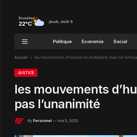
Bruxelles
jeudi, août 6
22°C
Politique
Economie
Social
Accueil
»
les mouvements d’humeur se multiplient, mais ne font pa
JUSTICE
les mouvements d’hum
pas l’unanimité
By
Personnel
mai 5, 2025