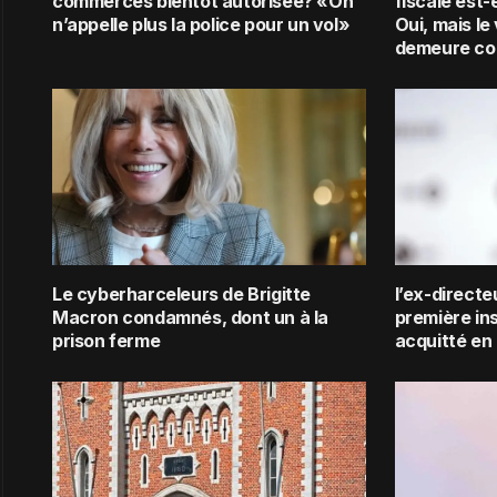
commerces bientôt autorisée? «On
fiscale est-
n’appelle plus la police pour un vol»
Oui, mais le
demeure co
Le cyberharceleurs de Brigitte
l’ex-direct
Macron condamnés, dont un à la
première in
prison ferme
acquitté en 