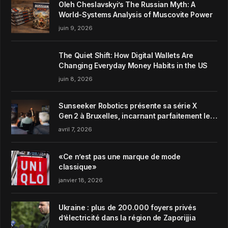
Oleh Cheslavskyi’s The Russian Myth: A
World-Systems Analysis of Muscovite Power
juin 9, 2026
The Quiet Shift: How Digital Wallets Are
Changing Everyday Money Habits in the US
juin 8, 2026
Sunseeker Robotics présente sa série X
Gen 2 à Bruxelles, incarnant parfaitement le
concept de Garden Harmony de la marque
avril 7, 2026
«Ce n’est pas une marque de mode
classique»
janvier 18, 2026
Ukraine : plus de 200.000 foyers privés
d’électricité dans la région de Zaporijjia